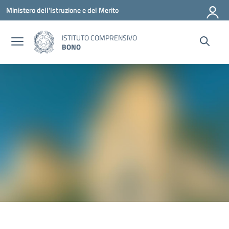
Vai ai contenuti
Vai al menu di navigazione
Vai al footer
Ministero dell'Istruzione e del Merito
ISTITUTO COMPRENSIVO
BONO