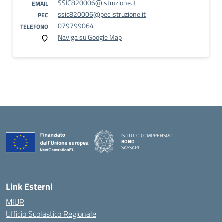
SSIC820006@istruzione.it
EMAIL
ssic820006@pec.istruzione.it
PEC
079799064
TELEFONO
Naviga su Google Map
ISTITUTO COMPRENSIVO
BONO
SASSARI
— Visita la pagina iniziale della scuola
Link Esterni
MIUR
Ufficio Scolastico Regionale