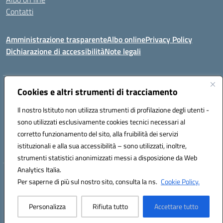
Contatti
Amministrazione trasparente
Albo online
Privacy Policy
Dichiarazione di accessibilità
Note legali
Indirizzo:
Cookies e altri strumenti di tracciamento
Via Tirso, 07011 Bono (SS)
Centralino:
079790110
Email:
ssic820006@istruzione.it
Il nostro Istituto non utilizza strumenti di profilazione degli utenti -
Posta elettronica certificata (PEC):
ssic820006@pec.istruzione.it
sono utilizzati esclusivamente cookies tecnici necessari al
Codice fiscale: 81000530907
corretto funzionamento del sito, alla fruibilità dei servizi
Codice meccanografico:
SSIC820006
istituzionali e alla sua accessibilità – sono utilizzati, inoltre,
strumenti statistici anonimizzati messi a disposizione da Web
Analytics Italia.
Hosting & Powered by 3D Solution S.r.l.
Per saperne di più sul nostro sito, consulta la ns.
Cookie Policy.
Concept & Design by Designers Italia
Personalizza
Rifiuta tutto
Accettare tutto