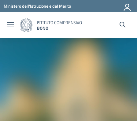
Vai ai contenuti
Vai al menu di navigazione
Vai al footer
Ministero dell'Istruzione e del Merito
ISTITUTO COMPRENSIVO
BONO