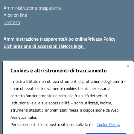
Amministrazione trasparente
Albo on line
Contatti
Amministrazione trasparente
Albo online
Privacy Policy
Dichiarazione di accessibilità
Note legali
Indirizzo:
Via Tirso, 07011 Bono (SS)
Cookies e altri strumenti di tracciamento
Centralino:
079790110
Email:
ssic820006@istruzione.it
Il nostro Istituto non utilizza strumenti di profilazione degli utenti -
Posta elettronica certificata (PEC):
ssic820006@pec.istruzione.it
sono utilizzati esclusivamente cookies tecnici necessari al
Codice fiscale: 81000530907
corretto funzionamento del sito, alla fruibilità dei servizi
Codice meccanografico:
SSIC820006
istituzionali e alla sua accessibilità – sono utilizzati, inoltre,
strumenti statistici anonimizzati messi a disposizione da Web
Analytics Italia.
Hosting & Powered by 3D Solution S.r.l.
Per saperne di più sul nostro sito, consulta la ns.
Cookie Policy.
Concept & Design by Designers Italia