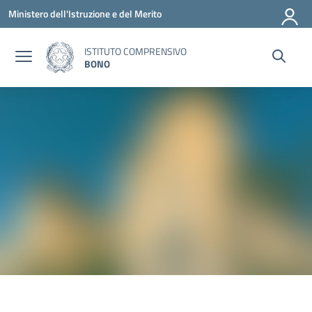
Vai ai contenuti
Vai al menu di navigazione
Vai al footer
Ministero dell'Istruzione e del Merito
ISTITUTO COMPRENSIVO
BONO