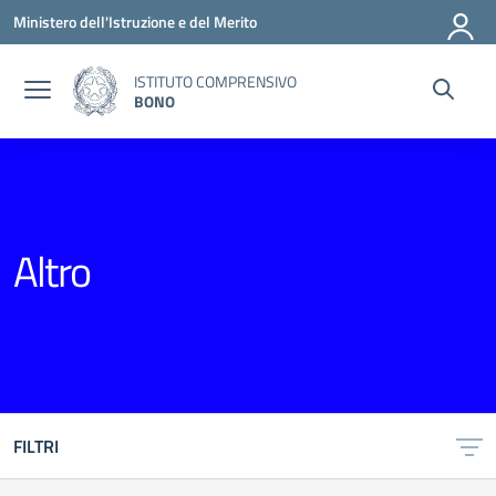
Vai ai contenuti
Vai al menu di navigazione
Vai al footer
Ministero dell'Istruzione e del Merito
ISTITUTO COMPRENSIVO
BONO
Altro
FILTRI