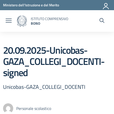
Vai ai contenuti
Vai al menu di navigazione
Vai al footer
Ministero dell'Istruzione e del Merito
ISTITUTO COMPRENSIVO
BONO
20.09.2025-Unicobas-
GAZA_COLLEGI_DOCENTI-
signed
Unicobas-GAZA_COLLEGI_DOCENTI
Personale scolastico