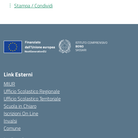
Stampa / Condividi
ISTITUTO COMPRENSIVO
BONO
SASSARI
— Visita la pagina iniziale della scuola
Link Esterni
MIUR
Ufficio Scolastico Regionale
Ufficio Scolastico Territoriale
Scuola in Chiaro
Iscrizioni On Line
Invalsi
Comune