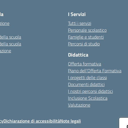
Visita la pagina iniziale della scuola
la
I Servizi
zione
Tutti i servizi
Personale scolastico
della scuola
Famiglie e studenti
della scuola
Percorsi di studio
azione
Didattica
Offerta formativa
Piano dell’Offerta Formativa
I progetti delle classi
Documenti didattici
I nostri percorsi didattici
Inclusione Scolastica
Valutazione
cy
Dichiarazione di accessibilità
Note legali