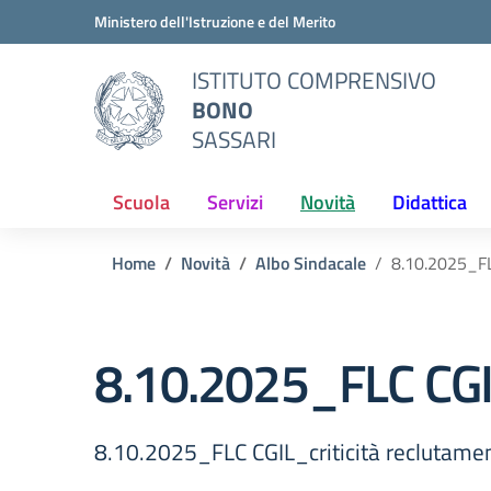
Vai ai contenuti
Vai al menu di navigazione
Vai al footer
Ministero dell'Istruzione e del Merito
ISTITUTO COMPRENSIVO
BONO
SASSARI
Scuola
Servizi
Novità
Didattica
Home
Novità
Albo Sindacale
8.10.2025_FL
8.10.2025_FLC CGIL
8.10.2025_FLC CGIL_criticità reclutame