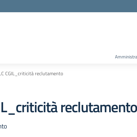
Amministra
C CGIL_criticità reclutamento
_criticità reclutament
nto