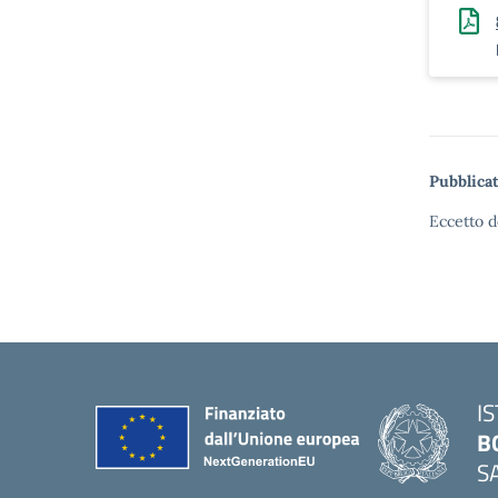
Pubblicat
Eccetto d
I
B
S