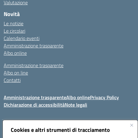
Valutazione
Novità
Le notizie
Le circolari
Calendario eventi
Amministrazione trasparente
Albo online
Amministrazione trasparente
Albo on line
Contatti
Amministrazione trasparente
Albo online
Privacy Policy
Dichiarazione di accessibilità
Note legali
Indirizzo:
Cookies e altri strumenti di tracciamento
Via Tirso, 07011 Bono (SS)
Centralino:
079790110
Email:
ssic820006@istruzione.it