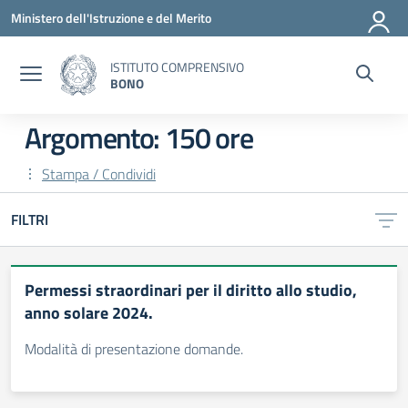
Vai ai contenuti
Vai al menu di navigazione
Vai al footer
Ministero dell'Istruzione e del Merito
ISTITUTO COMPRENSIVO
BONO
Argomento: 150 ore
Stampa / Condividi
FILTRI
Permessi straordinari per il diritto allo studio,
anno solare 2024.
Modalità di presentazione domande.