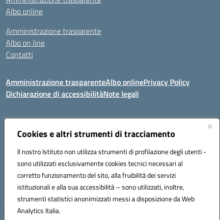
Albo online
Amministrazione trasparente
Albo on line
Contatti
Amministrazione trasparente
Albo online
Privacy Policy
Dichiarazione di accessibilità
Note legali
Indirizzo:
Cookies e altri strumenti di tracciamento
Via Tirso, 07011 Bono (SS)
Centralino:
079790110
Email:
ssic820006@istruzione.it
Il nostro Istituto non utilizza strumenti di profilazione degli utenti -
Posta elettronica certificata (PEC):
ssic820006@pec.istruzione.it
sono utilizzati esclusivamente cookies tecnici necessari al
Codice fiscale: 81000530907
corretto funzionamento del sito, alla fruibilità dei servizi
Codice meccanografico:
SSIC820006
istituzionali e alla sua accessibilità – sono utilizzati, inoltre,
strumenti statistici anonimizzati messi a disposizione da Web
Analytics Italia.
Hosting & Powered by 3D Solution S.r.l.