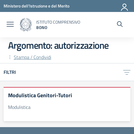
Vai ai contenuti
Vai al menu di navigazione
Vai al footer
Ministero dell'Istruzione e del Merito
ISTITUTO COMPRENSIVO
BONO
Argomento: autorizzazione
Stampa / Condividi
FILTRI
Modulistica Genitori-Tutori
Modulistica