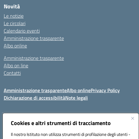
Novità
Le notizie
Le circolari
Calendario eventi
Amministrazione trasparente
Albo online
Amministrazione trasparente
Albo on line
Contatti
Amministrazione trasparente
Albo online
Privacy Policy
Dichiarazione di accessibilità
Note legali
Indirizzo:
Cookies e altri strumenti di tracciamento
Via Tirso, 07011 Bono (SS)
Centralino:
079790110
Email:
ssic820006@istruzione.it
Il nostro Istituto non utilizza strumenti di profilazione degli utenti -
Posta elettronica certificata (PEC):
ssic820006@pec.istruzione.it