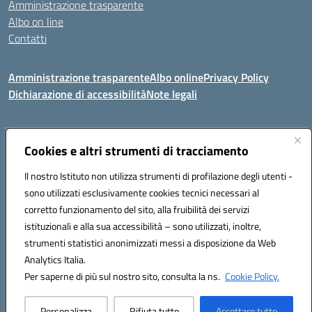
Amministrazione trasparente
Albo on line
Contatti
Amministrazione trasparente
Albo online
Privacy Policy
Dichiarazione di accessibilità
Note legali
Indirizzo:
Cookies e altri strumenti di tracciamento
Via Tirso, 07011 Bono (SS)
Centralino:
079790110
Email:
ssic820006@istruzione.it
Il nostro Istituto non utilizza strumenti di profilazione degli utenti -
Posta elettronica certificata (PEC):
ssic820006@pec.istruzione.it
sono utilizzati esclusivamente cookies tecnici necessari al
Codice fiscale: 81000530907
corretto funzionamento del sito, alla fruibilità dei servizi
Codice meccanografico:
SSIC820006
istituzionali e alla sua accessibilità – sono utilizzati, inoltre,
strumenti statistici anonimizzati messi a disposizione da Web
Analytics Italia.
Hosting & Powered by 3D Solution S.r.l.
Per saperne di più sul nostro sito, consulta la ns.
Cookie Policy.
Concept & Design by Designers Italia
Personalizza
Rifiuta tutto
Accettare tutto