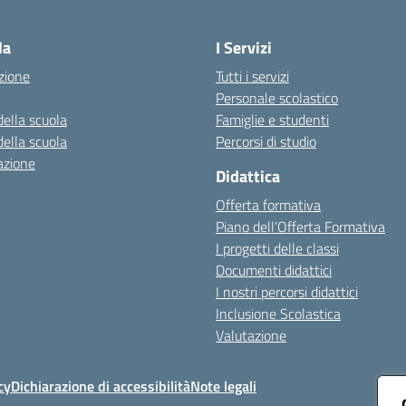
Visita la pagina iniziale della scuola
la
I Servizi
zione
Tutti i servizi
Personale scolastico
della scuola
Famiglie e studenti
della scuola
Percorsi di studio
azione
Didattica
Offerta formativa
Piano dell’Offerta Formativa
I progetti delle classi
Documenti didattici
I nostri percorsi didattici
Inclusione Scolastica
Valutazione
cy
Dichiarazione di accessibilità
Note legali