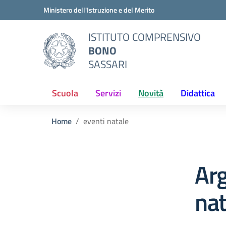
Vai ai contenuti
Vai al menu di navigazione
Vai al footer
Ministero dell'Istruzione e del Merito
ISTITUTO COMPRENSIVO
BONO
SASSARI
Scuola
Servizi
Novità
Didattica
Home
eventi natale
Ar
nat