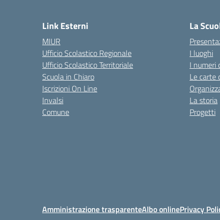
— 
Link Esterni
La Scuo
MIUR
Presenta
Ufficio Scolastico Regionale
I luoghi
Ufficio Scolastico Territoriale
I numeri 
Scuola in Chiaro
Le carte 
Iscrizioni On Line
Organizz
Invalsi
La storia
Comune
Progetti
Amministrazione trasparente
Albo online
Privacy Poli