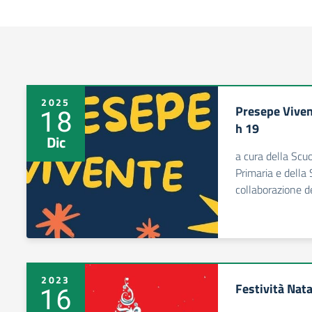
2025
Presepe Viven
18
h 19
Dic
a cura della Scuo
Primaria e della 
collaborazione d
2023
Festività Nata
16