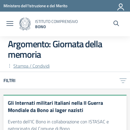
Vai ai contenuti
Vai al menu di navigazione
Vai al footer
Ministero dell'Istruzione e del Merito
ISTITUTO COMPRENSIVO
BONO
Argomento: Giornata della
memoria
Stampa / Condividi
FILTRI
Gli Internati militari Italiani nella II Guerra
Mondiale da Bono ai lager nazisti
Evento dell'IC Bono in collaborazione con ISTASAC e
patrocinato dal Comune di Bono