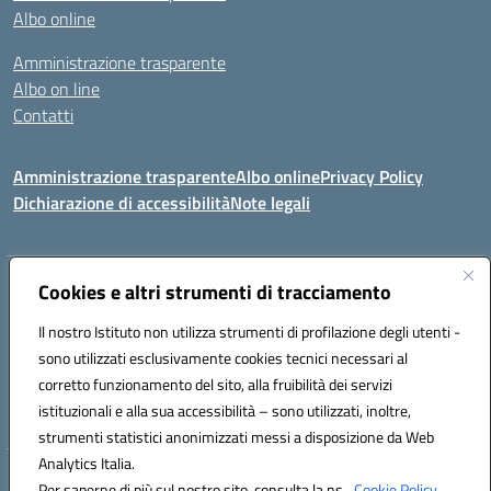
Albo online
Amministrazione trasparente
Albo on line
Contatti
Amministrazione trasparente
Albo online
Privacy Policy
Dichiarazione di accessibilità
Note legali
Indirizzo:
Cookies e altri strumenti di tracciamento
Via Tirso, 07011 Bono (SS)
Centralino:
079790110
Email:
ssic820006@istruzione.it
Il nostro Istituto non utilizza strumenti di profilazione degli utenti -
Posta elettronica certificata (PEC):
ssic820006@pec.istruzione.it
sono utilizzati esclusivamente cookies tecnici necessari al
Codice fiscale: 81000530907
corretto funzionamento del sito, alla fruibilità dei servizi
Codice meccanografico:
SSIC820006
istituzionali e alla sua accessibilità – sono utilizzati, inoltre,
strumenti statistici anonimizzati messi a disposizione da Web
Analytics Italia.
Hosting & Powered by 3D Solution S.r.l.
Per saperne di più sul nostro sito, consulta la ns.
Cookie Policy.