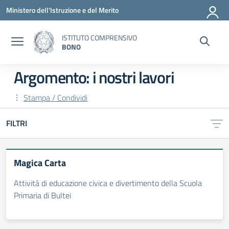
Vai ai contenuti
Vai al menu di navigazione
Vai al footer
Ministero dell'Istruzione e del Merito
ISTITUTO COMPRENSIVO
BONO
Argomento: i nostri lavori
Stampa / Condividi
FILTRI
Magica Carta
Attività di educazione civica e divertimento della Scuola
Primaria di Bultei