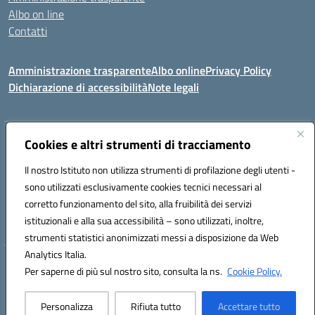
Albo on line
Contatti
Amministrazione trasparente
Albo online
Privacy Policy
Dichiarazione di accessibilità
Note legali
Indirizzo:
Cookies e altri strumenti di tracciamento
Via Tirso, 07011 Bono (SS)
Centralino:
079790110
Email:
ssic820006@istruzione.it
Il nostro Istituto non utilizza strumenti di profilazione degli utenti -
Posta elettronica certificata (PEC):
ssic820006@pec.istruzione.it
sono utilizzati esclusivamente cookies tecnici necessari al
Codice fiscale: 81000530907
corretto funzionamento del sito, alla fruibilità dei servizi
Codice meccanografico:
SSIC820006
istituzionali e alla sua accessibilità – sono utilizzati, inoltre,
strumenti statistici anonimizzati messi a disposizione da Web
Analytics Italia.
Hosting & Powered by 3D Solution S.r.l.
Per saperne di più sul nostro sito, consulta la ns.
Cookie Policy.
Concept & Design by Designers Italia
Personalizza
Rifiuta tutto
Accettare tutto