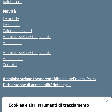
Valutazione
Novità
Le notizie
Le circolari
Calendario eventi
Amministrazione trasparente
Albo online
Amministrazione trasparente
Albo on line
Contatti
Amministrazione trasparente
Albo online
Privacy Policy
Dichiarazione di accessibilità
Note legali
Indirizzo:
Cookies e altri strumenti di tracciamento
Via Tirso, 07011 Bono (SS)
Centralino:
079790110
Email:
ssic820006@istruzione.it