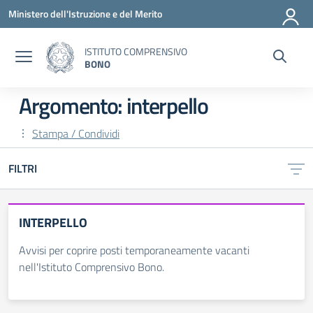
Vai ai contenuti
Vai al menu di navigazione
Vai al footer
Ministero dell'Istruzione e del Merito
ISTITUTO COMPRENSIVO
BONO
Argomento: interpello
Stampa / Condividi
FILTRI
INTERPELLO
Avvisi per coprire posti temporaneamente vacanti
nell'Istituto Comprensivo Bono.