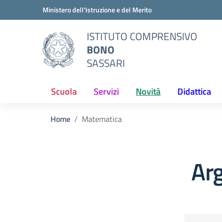
Vai ai contenuti
Vai al menu di navigazione
Vai al footer
Ministero dell'Istruzione e del Merito
ISTITUTO COMPRENSIVO
BONO
SASSARI
Scuola
Servizi
Novità
Didattica
Home
Matematica
Ar