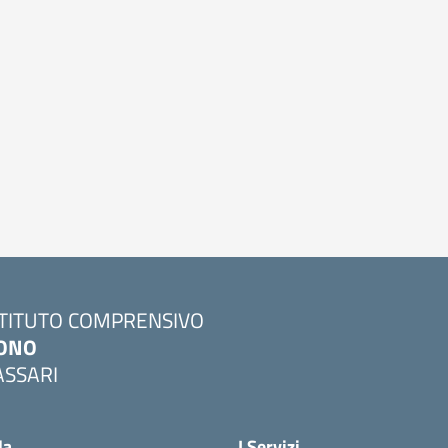
STITUTO COMPRENSIVO
ONO
ASSARI
Visita la pagina iniziale della scuola
la
I Servizi