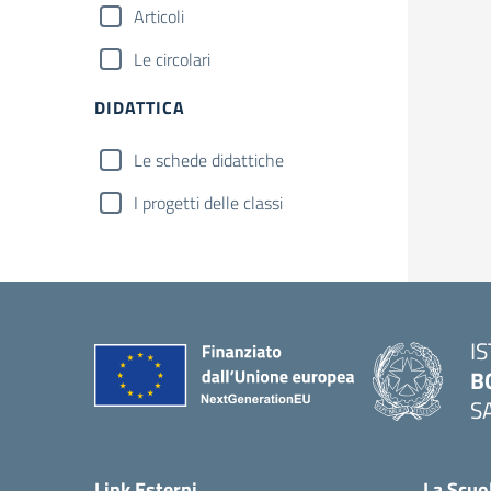
Articoli
Le circolari
DIDATTICA
Le schede didattiche
I progetti delle classi
I
B
S
— 
Link Esterni
La Scuo