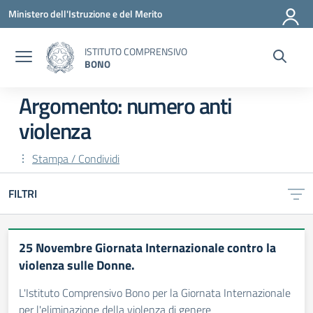
Vai ai contenuti
Vai al menu di navigazione
Vai al footer
Ministero dell'Istruzione e del Merito
ISTITUTO COMPRENSIVO
BONO
Argomento: numero anti
violenza
Stampa / Condividi
FILTRI
25 Novembre Giornata Internazionale contro la
violenza sulle Donne.
L'Istituto Comprensivo Bono per la Giornata Internazionale
per l'eliminazione della violenza di genere