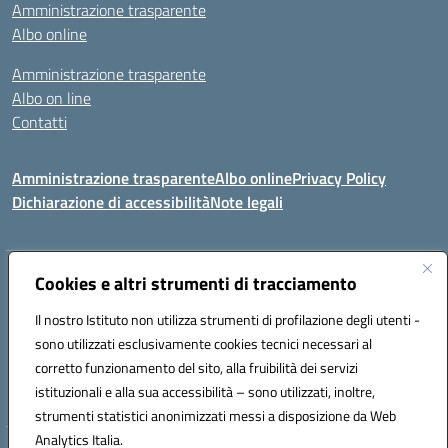
Amministrazione trasparente
Albo online
Amministrazione trasparente
Albo on line
Contatti
Amministrazione trasparente
Albo online
Privacy Policy
Dichiarazione di accessibilità
Note legali
Indirizzo:
Cookies e altri strumenti di tracciamento
Via Tirso, 07011 Bono (SS)
Centralino:
079790110
Email:
ssic820006@istruzione.it
Il nostro Istituto non utilizza strumenti di profilazione degli utenti -
Posta elettronica certificata (PEC):
ssic820006@pec.istruzione.it
sono utilizzati esclusivamente cookies tecnici necessari al
Codice fiscale: 81000530907
corretto funzionamento del sito, alla fruibilità dei servizi
Codice meccanografico:
SSIC820006
istituzionali e alla sua accessibilità – sono utilizzati, inoltre,
strumenti statistici anonimizzati messi a disposizione da Web
Analytics Italia.