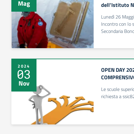
Mag
dell’Istituto 
Lunedì 26 Magg
Incontro con lo sc
Secondaria Bon
2024
OPEN DAY 202
03
COMPRENSIV
Nov
Le scuole superi
richiesta a ssic