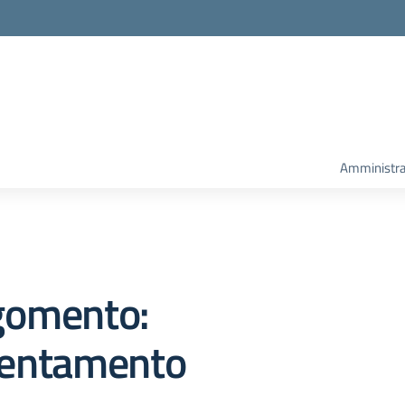
Amministra
gomento:
ientamento