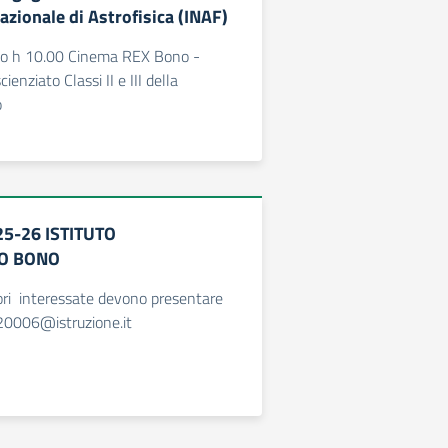
Nazionale di Astrofisica (INAF)
io h 10.00 Cinema REX Bono -
ienziato Classi II e III della
o
5-26 ISTITUTO
O BONO
ori interessate devono presentare
820006@istruzione.it