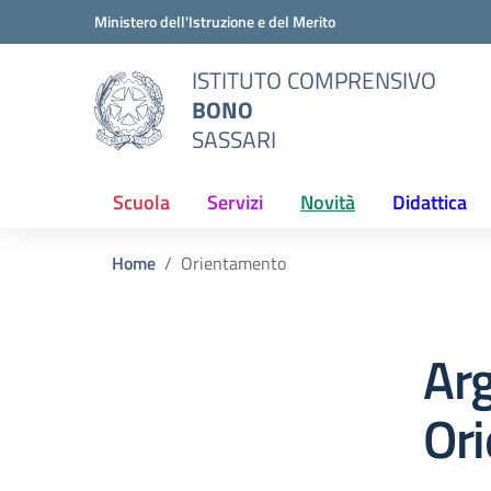
Vai ai contenuti
Vai al menu di navigazione
Vai al footer
Ministero dell'Istruzione e del Merito
ISTITUTO COMPRENSIVO
BONO
SASSARI
Scuola
Servizi
Novità
Didattica
Home
Orientamento
Ar
Or