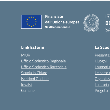
I
B
S
— 
Link Esterni
La Scuo
MIUR
Presenta
Ufficio Scolastico Regionale
I luoghi
Ufficio Scolastico Territoriale
I numeri 
Scuola in Chiaro
Le carte 
Iscrizioni On Line
Organizz
Invalsi
La storia
Comune
Progetti