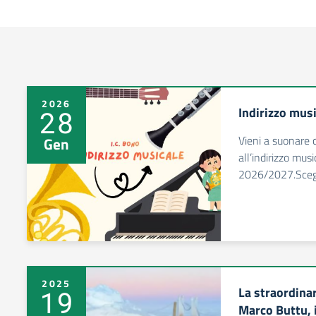
2026
Indirizzo mus
28
Vieni a suonare c
Gen
all’indirizzo mus
2026/2027.Scegli
2025
La straordinar
19
Marco Buttu, 