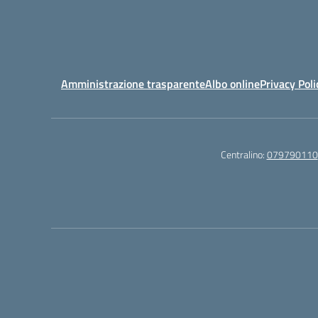
Amministrazione trasparente
Albo online
Privacy Poli
Centralino:
079790110