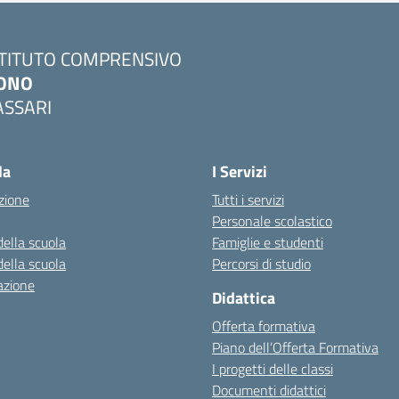
STITUTO COMPRENSIVO
ONO
ASSARI
Visita la pagina iniziale della scuola
la
I Servizi
zione
Tutti i servizi
Personale scolastico
della scuola
Famiglie e studenti
della scuola
Percorsi di studio
azione
Didattica
Offerta formativa
Piano dell’Offerta Formativa
I progetti delle classi
Documenti didattici