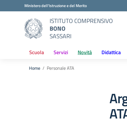
Vai ai contenuti
Vai al menu di navigazione
Vai al footer
Ministero dell'Istruzione e del Merito
ISTITUTO COMPRENSIVO
BONO
SASSARI
Scuola
Servizi
Novità
Didattica
Home
Personale ATA
Ar
AT