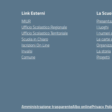
— 
Link Esterni
La Scuo
MIUR
Presenta
Ufficio Scolastico Regionale
I luoghi
Ufficio Scolastico Territoriale
I numeri 
Scuola in Chiaro
Le carte 
Iscrizioni On Line
Organizz
Invalsi
La storia
Comune
Progetti
Amministrazione trasparente
Albo online
Privacy Poli