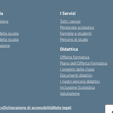
Visita la pagina iniziale della scuola
la
I Servizi
zione
Tutti i servizi
Personale scolastico
della scuola
Famiglie e studenti
della scuola
Percorsi di studio
azione
Didattica
Offerta formativa
Piano dell’Offerta Formativa
I progetti delle classi
Documenti didattici
I nostri percorsi didattici
Inclusione Scolastica
Valutazione
cy
Dichiarazione di accessibilità
Note legali