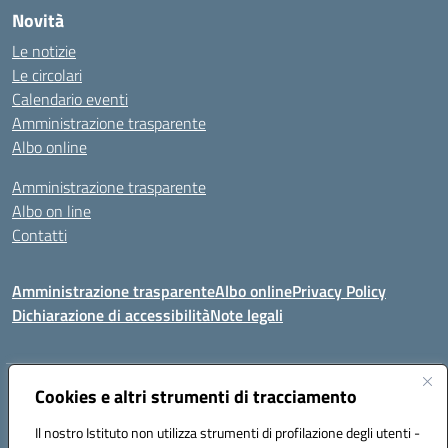
Novità
Le notizie
Le circolari
Calendario eventi
Amministrazione trasparente
Albo online
Amministrazione trasparente
Albo on line
Contatti
Amministrazione trasparente
Albo online
Privacy Policy
Dichiarazione di accessibilità
Note legali
Indirizzo:
Cookies e altri strumenti di tracciamento
Via Tirso, 07011 Bono (SS)
Centralino:
079790110
Email:
ssic820006@istruzione.it
Il nostro Istituto non utilizza strumenti di profilazione degli utenti -
Posta elettronica certificata (PEC):
ssic820006@pec.istruzione.it