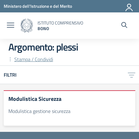
Vai ai contenuti
Vai al menu di navigazione
Vai al footer
Ministero dell'Istruzione e del Merito
ISTITUTO COMPRENSIVO
BONO
Argomento: plessi
Stampa / Condividi
FILTRI
Modulistica Sicurezza
Modulistica gestione sicurezza