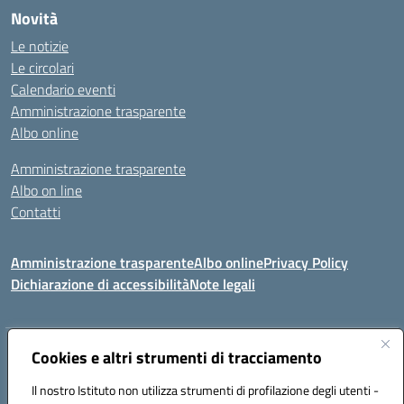
Novità
Le notizie
Le circolari
Calendario eventi
Amministrazione trasparente
Albo online
Amministrazione trasparente
Albo on line
Contatti
Amministrazione trasparente
Albo online
Privacy Policy
Dichiarazione di accessibilità
Note legali
Indirizzo:
Cookies e altri strumenti di tracciamento
Via Tirso, 07011 Bono (SS)
Centralino:
079790110
Email:
ssic820006@istruzione.it
Il nostro Istituto non utilizza strumenti di profilazione degli utenti -
Posta elettronica certificata (PEC):
ssic820006@pec.istruzione.it