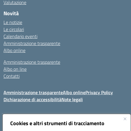
Valutazione
Novità
Le notizie
Le circolari
Calendario eventi
Amministrazione trasparente
Albo online
Amministrazione trasparente
Albo on line
Contatti
Amministrazione trasparente
Albo online
Privacy Policy
Dichiarazione di accessibilità
Note legali
Indirizzo:
Cookies e altri strumenti di tracciamento
Via Tirso, 07011 Bono (SS)
Centralino:
079790110
Email:
ssic820006@istruzione.it