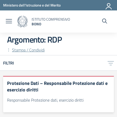
Vai ai contenuti
Vai al menu di navigazione
Vai al footer
Ministero dell'Istruzione e del Merito
ISTITUTO COMPRENSIVO
BONO
Argomento: RDP
Stampa / Condividi
FILTRI
Protezione Dati – Responsabile Protezione dati e
esercizio diritti
Responsabile Protezione dati, esercizio diritti