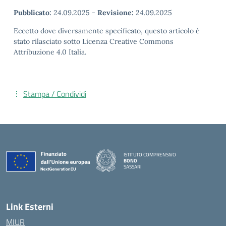
Pubblicato:
24.09.2025
-
Revisione:
24.09.2025
Eccetto dove diversamente specificato, questo articolo è
stato rilasciato sotto Licenza Creative Commons
Attribuzione 4.0 Italia.
Stampa / Condividi
ISTITUTO COMPRENSIVO
BONO
SASSARI
— Visita la pagina iniziale della scuola
Link Esterni
MIUR