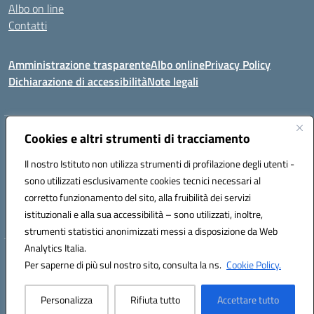
Albo on line
Contatti
Amministrazione trasparente
Albo online
Privacy Policy
Dichiarazione di accessibilità
Note legali
Indirizzo:
Cookies e altri strumenti di tracciamento
Via Tirso, 07011 Bono (SS)
Centralino:
079790110
Email:
ssic820006@istruzione.it
Il nostro Istituto non utilizza strumenti di profilazione degli utenti -
Posta elettronica certificata (PEC):
ssic820006@pec.istruzione.it
sono utilizzati esclusivamente cookies tecnici necessari al
Codice fiscale: 81000530907
corretto funzionamento del sito, alla fruibilità dei servizi
Codice meccanografico:
SSIC820006
istituzionali e alla sua accessibilità – sono utilizzati, inoltre,
strumenti statistici anonimizzati messi a disposizione da Web
Analytics Italia.
Hosting & Powered by 3D Solution S.r.l.
Per saperne di più sul nostro sito, consulta la ns.
Cookie Policy.
Concept & Design by Designers Italia
Personalizza
Rifiuta tutto
Accettare tutto