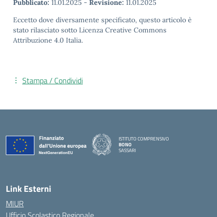
Pubblicato:
11.01.2025
-
Revisione:
11.01.2025
Eccetto dove diversamente specificato, questo articolo è
stato rilasciato sotto Licenza Creative Commons
Attribuzione 4.0 Italia.
Stampa / Condividi
ISTITUTO COMPRENSIVO
BONO
SASSARI
— Visita la pagina iniziale della scuola
Link Esterni
MIUR
Ufficio Scolastico Regionale