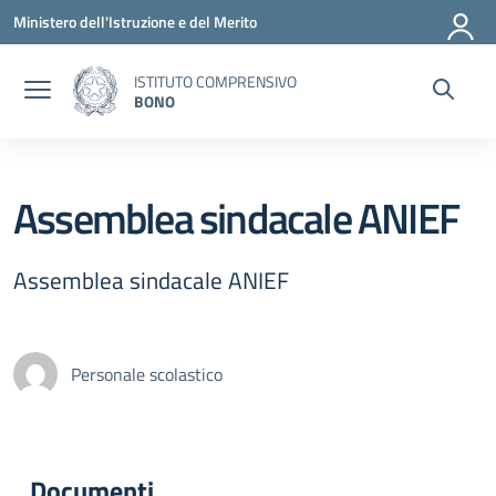
Vai ai contenuti
Vai al menu di navigazione
Vai al footer
Ministero dell'Istruzione e del Merito
ISTITUTO COMPRENSIVO
BONO
Assemblea sindacale ANIEF
Assemblea sindacale ANIEF
Personale scolastico
Documenti