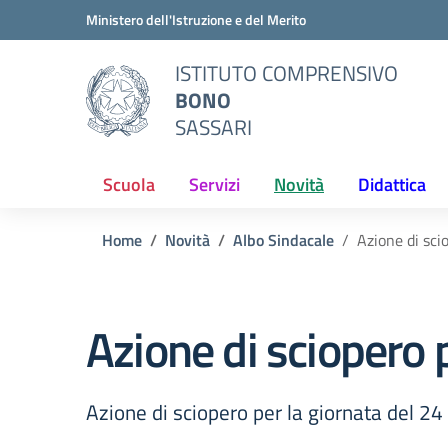
Vai ai contenuti
Vai al menu di navigazione
Vai al footer
Ministero dell'Istruzione e del Merito
ISTITUTO COMPRENSIVO
BONO
SASSARI
Scuola
Servizi
Novità
Didattica
Home
Novità
Albo Sindacale
Azione di sci
Azione di sciopero 
Azione di sciopero per la giornata del 