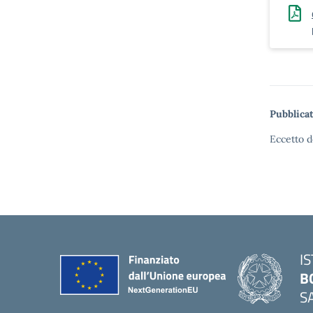
Pubblicat
Eccetto d
I
B
S