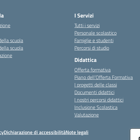
Visita la pagina iniziale della scuola
la
I Servizi
zione
Tutti i servizi
Personale scolastico
della scuola
Famiglie e studenti
della scuola
Percorsi di studio
azione
Didattica
Offerta formativa
Piano dell’Offerta Formativa
I progetti delle classi
Documenti didattici
I nostri percorsi didattici
Inclusione Scolastica
Valutazione
cy
Dichiarazione di accessibilità
Note legali