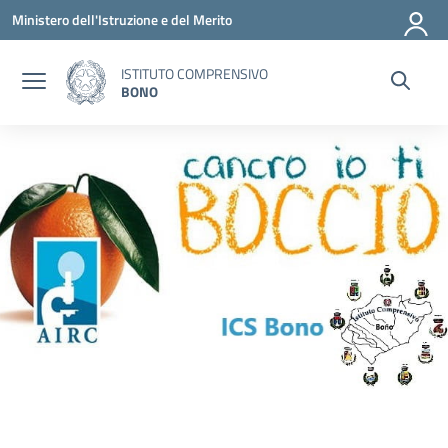
Vai ai contenuti
Vai al menu di navigazione
Vai al footer
Ministero dell'Istruzione e del Merito
ISTITUTO COMPRENSIVO
BONO