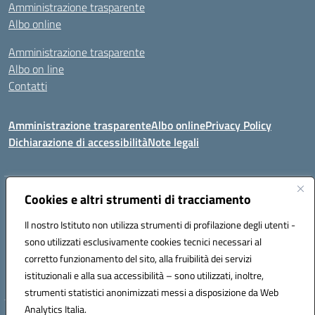
Amministrazione trasparente
Albo online
Amministrazione trasparente
Albo on line
Contatti
Amministrazione trasparente
Albo online
Privacy Policy
Dichiarazione di accessibilità
Note legali
Cookies e altri strumenti di tracciamento
Indirizzo:
Via Tirso, 07011 Bono (SS)
Centralino:
079790110
Email:
ssic820006@istruzione.it
Il nostro Istituto non utilizza strumenti di profilazione degli utenti -
Posta elettronica certificata (PEC):
ssic820006@pec.istruzione.it
sono utilizzati esclusivamente cookies tecnici necessari al
Codice fiscale: 81000530907
corretto funzionamento del sito, alla fruibilità dei servizi
Codice meccanografico:
SSIC820006
istituzionali e alla sua accessibilità – sono utilizzati, inoltre,
strumenti statistici anonimizzati messi a disposizione da Web
Analytics Italia.