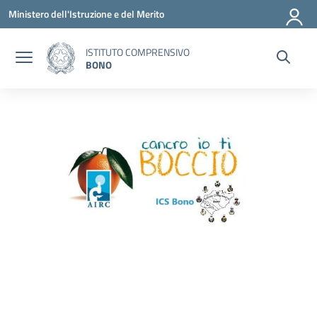
Vai ai contenuti
Vai al menu di navigazione
Vai al footer
Ministero dell'Istruzione e del Merito
ISTITUTO COMPRENSIVO
BONO