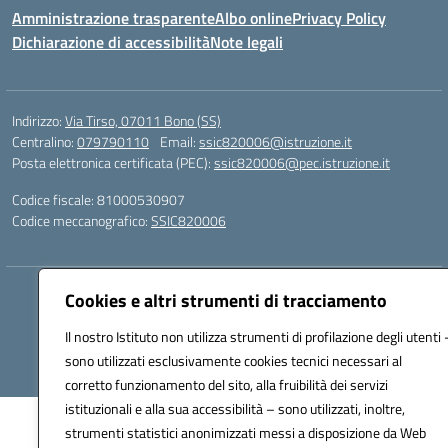
Amministrazione trasparente
Albo online
Privacy Policy
Dichiarazione di accessibilità
Note legali
Indirizzo:
Via Tirso, 07011 Bono (SS)
Centralino:
079790110
Email:
ssic820006@istruzione.it
Posta elettronica certificata (PEC):
ssic820006@pec.istruzione.it
Codice fiscale: 81000530907
Codice meccanografico:
SSIC820006
Hosting & Powered by 3D Solution S.r.l.
Cookies e altri strumenti di tracciamento
Concept & Design by Designers Italia
Il nostro Istituto non utilizza strumenti di profilazione degli utenti 
sono utilizzati esclusivamente cookies tecnici necessari al
corretto funzionamento del sito, alla fruibilità dei servizi
istituzionali e alla sua accessibilità – sono utilizzati, inoltre,
strumenti statistici anonimizzati messi a disposizione da Web