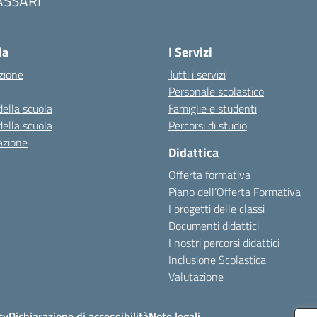
ASSARI
Visita la pagina iniziale della scuola
la
I Servizi
zione
Tutti i servizi
Personale scolastico
della scuola
Famiglie e studenti
della scuola
Percorsi di studio
azione
Didattica
Offerta formativa
Piano dell’Offerta Formativa
I progetti delle classi
Documenti didattici
I nostri percorsi didattici
Inclusione Scolastica
Valutazione
cy
Dichiarazione di accessibilità
Note legali