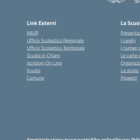
S
— 
Link Esterni
La Scuo
MIUR
Presenta
Ufficio Scolastico Regionale
I luoghi
Ufficio Scolastico Territoriale
I numeri 
Scuola in Chiaro
Le carte 
Iscrizioni On Line
Organizz
Invalsi
La storia
Comune
Progetti
Amministrazione trasparente
Albo online
Privacy Poli