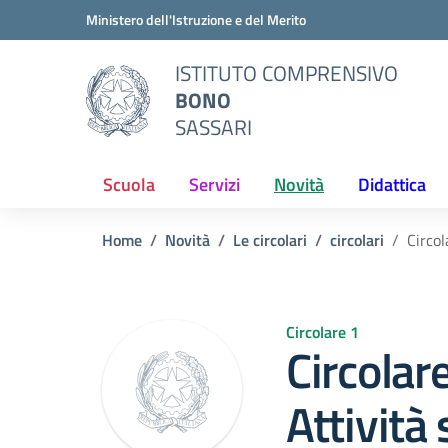
Vai ai contenuti
Vai al menu di navigazione
Vai al footer
Ministero dell'Istruzione e del Merito
ISTITUTO COMPRENSIVO
BONO
SASSARI
Scuola
Servizi
Novità
Didattica
Home
Novità
Le circolari
circolari
Circo
Circolare 1
Circolar
Attività