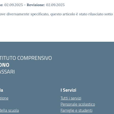
o:
02.09.2025
-
Revisione:
02.09.2025
ove diversamente specificato, questo articolo è stato rilasciato sott
STITUTO COMPRENSIVO
ONO
ASSARI
Visita la pagina iniziale della scuola
la
I Servizi
zione
Tutti i servizi
Personale scolastico
della scuola
Famiglie e studenti