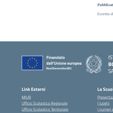
Pubblicat
Eccetto d
I
B
S
— 
Link Esterni
La Scuo
MIUR
Presenta
Ufficio Scolastico Regionale
I luoghi
Ufficio Scolastico Territoriale
I numeri 