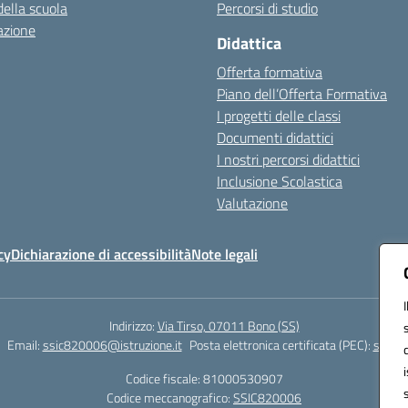
della scuola
Percorsi di studio
azione
Didattica
Offerta formativa
Piano dell’Offerta Formativa
I progetti delle classi
Documenti didattici
I nostri percorsi didattici
Inclusione Scolastica
Valutazione
cy
Dichiarazione di accessibilità
Note legali
Indirizzo:
Via Tirso, 07011 Bono (SS)
Email:
ssic820006@istruzione.it
Posta elettronica certificata (PEC):
ssic82
Codice fiscale: 81000530907
Codice meccanografico:
SSIC820006