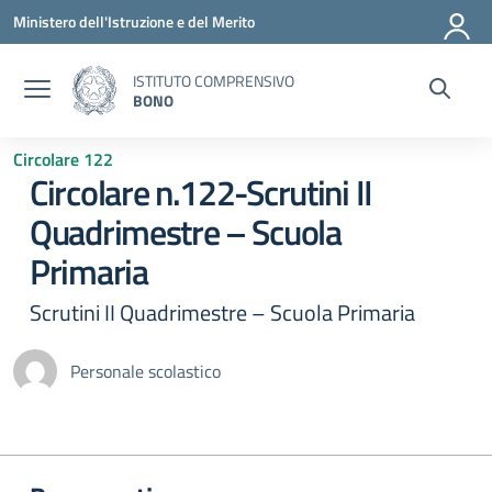
Vai ai contenuti
Vai al menu di navigazione
Vai al footer
Ministero dell'Istruzione e del Merito
ISTITUTO COMPRENSIVO
BONO
Circolare 122
Circolare n.122-Scrutini II
Quadrimestre – Scuola
Primaria
Scrutini II Quadrimestre – Scuola Primaria
Personale scolastico