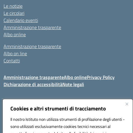
Le notizie
Le circolari
Calendario eventi
Amministrazione trasparente
Albo online
Amministrazione trasparente
Albo on line
Contatti
Amministrazione trasparente
Albo online
Privacy Policy
Dichiarazione di accessibilità
Note legali
Indirizzo:
Cookies e altri strumenti di tracciamento
Via Tirso, 07011 Bono (SS)
Centralino:
079790110
Email:
ssic820006@istruzione.it
Il nostro Istituto non utilizza strumenti di profilazione degli utenti -
Posta elettronica certificata (PEC):
ssic820006@pec.istruzione.it
sono utilizzati esclusivamente cookies tecnici necessari al
Codice fiscale: 81000530907