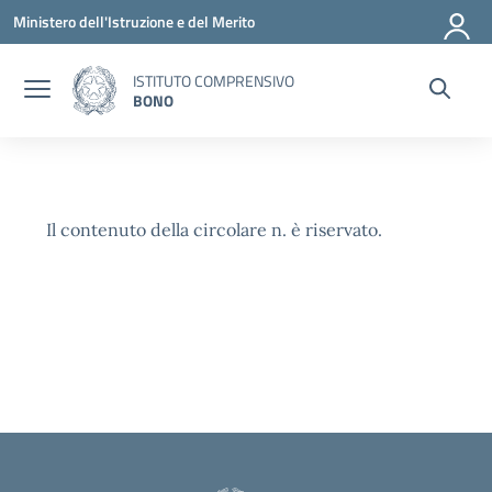
Vai ai contenuti
Vai al menu di navigazione
Vai al footer
Ministero dell'Istruzione e del Merito
ISTITUTO COMPRENSIVO
BONO
Il contenuto della circolare n. è riservato.