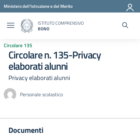
Vai ai contenuti
Vai al menu di navigazione
Vai al footer
Ministero dell'Istruzione e del Merito
ISTITUTO COMPRENSIVO
BONO
Circolare 135
Circolare n. 135-Privacy
elaborati alunni
Privacy elaborati alunni
Personale scolastico
Documenti