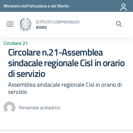
Vai ai contenuti
Vai al menu di navigazione
Vai al footer
Ministero dell'Istruzione e del Merito
ISTITUTO COMPRENSIVO
BONO
Circolare 21
Circolare n.21-Assemblea
sindacale regionale Cisl in orario
di servizio
Assemblea sindacale regionale Cisl in orario di
servizio
Personale scolastico