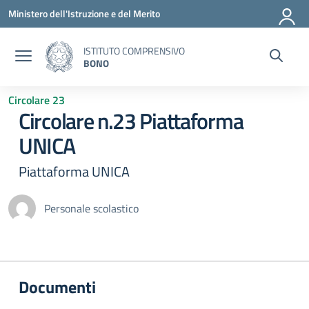
Vai ai contenuti
Vai al menu di navigazione
Vai al footer
Ministero dell'Istruzione e del Merito
ISTITUTO COMPRENSIVO
BONO
Circolare 23
Circolare n.23 Piattaforma
UNICA
Piattaforma UNICA
Personale scolastico
Documenti