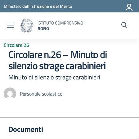
Vai ai contenuti
Vai al menu di navigazione
Vai al footer
Ministero dell'Istruzione e del Merito
ISTITUTO COMPRENSIVO
BONO
Circolare 26
Circolare n.26 – Minuto di
silenzio strage carabinieri
Minuto di silenzio strage carabinieri
Personale scolastico
Documenti