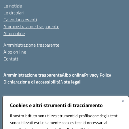
Le notizie
Le circolari
Calendario eventi
Amministrazione trasparente
Albo online
Amministrazione trasparente
Albo on line
Contatti
Amministrazione trasparente
Albo online
Privacy Policy
Dichiarazione di accessibilità
Note legali
Indirizzo:
Cookies e altri strumenti di tracciamento
Via Tirso, 07011 Bono (SS)
Centralino:
079790110
Email:
ssic820006@istruzione.it
Il nostro Istituto non utilizza strumenti di profilazione degli utenti -
Posta elettronica certificata (PEC):
ssic820006@pec.istruzione.it
sono utilizzati esclusivamente cookies tecnici necessari al
Codice fiscale: 81000530907