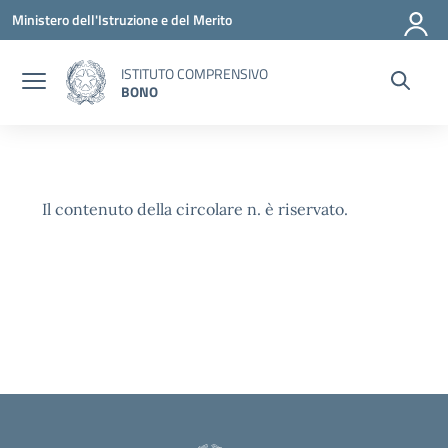
Vai ai contenuti
Vai al menu di navigazione
Vai al footer
Ministero dell'Istruzione e del Merito
ISTITUTO COMPRENSIVO
BONO
Il contenuto della circolare n. è riservato.