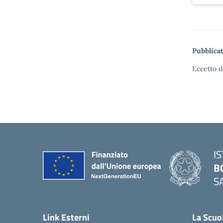
Pubblicat
Eccetto d
I
B
S
— 
Link Esterni
La Scuo