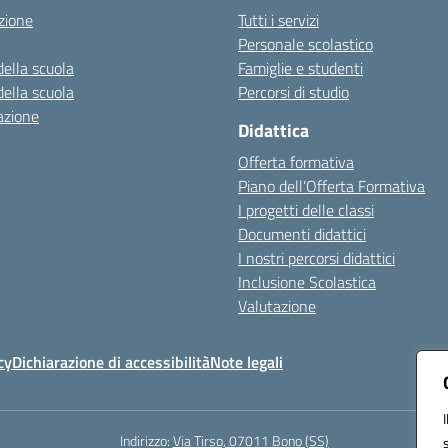
zione
Tutti i servizi
Personale scolastico
della scuola
Famiglie e studenti
della scuola
Percorsi di studio
azione
Didattica
Offerta formativa
Piano dell’Offerta Formativa
I progetti delle classi
Documenti didattici
I nostri percorsi didattici
Inclusione Scolastica
Valutazione
cy
Dichiarazione di accessibilità
Note legali
Indirizzo:
Via Tirso, 07011 Bono (SS)