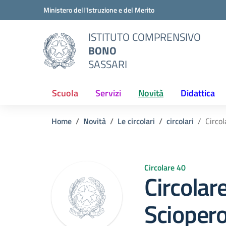
Vai ai contenuti
Vai al menu di navigazione
Vai al footer
Ministero dell'Istruzione e del Merito
ISTITUTO COMPRENSIVO
BONO
SASSARI
Scuola
Servizi
Novità
Didattica
Home
Novità
Le circolari
circolari
Circo
Circolare 40
Circolar
Scioper