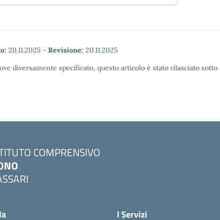
o:
20.11.2025
-
Revisione:
20.11.2025
ove diversamente specificato, questo articolo è stato rilasciato sott
STITUTO COMPRENSIVO
ONO
ASSARI
Visita la pagina iniziale della scuola
la
I Servizi