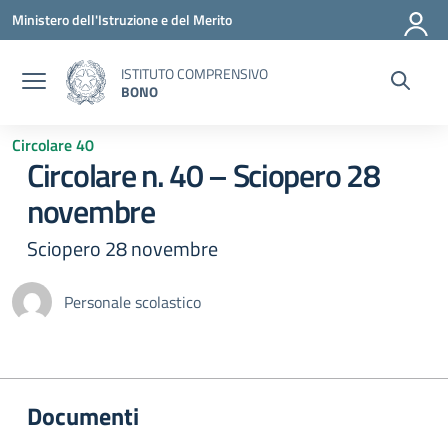
Vai ai contenuti
Vai al menu di navigazione
Vai al footer
Ministero dell'Istruzione e del Merito
ISTITUTO COMPRENSIVO
BONO
Circolare 40
Circolare n. 40 – Sciopero 28
novembre
Sciopero 28 novembre
Personale scolastico
Documenti