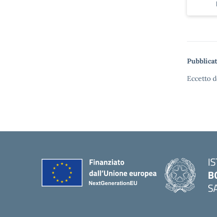
Pubblicat
Eccetto d
I
B
S
— 