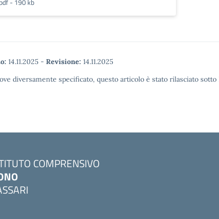
pdf - 190 kb
o:
14.11.2025
-
Revisione:
14.11.2025
ove diversamente specificato, questo articolo è stato rilasciato sott
STITUTO COMPRENSIVO
ONO
ASSARI
Visita la pagina iniziale della scuola