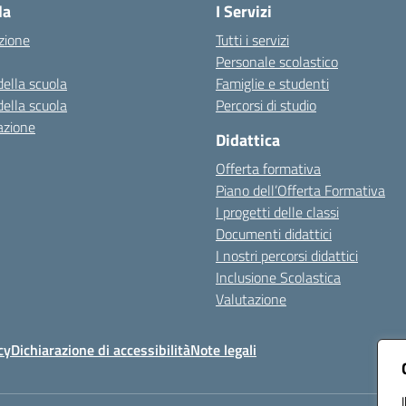
la
I Servizi
zione
Tutti i servizi
Personale scolastico
della scuola
Famiglie e studenti
della scuola
Percorsi di studio
azione
Didattica
Offerta formativa
Piano dell’Offerta Formativa
I progetti delle classi
Documenti didattici
I nostri percorsi didattici
Inclusione Scolastica
Valutazione
cy
Dichiarazione di accessibilità
Note legali