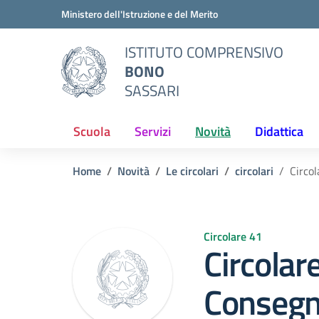
Vai ai contenuti
Vai al menu di navigazione
Vai al footer
Ministero dell'Istruzione e del Merito
ISTITUTO COMPRENSIVO
BONO
SASSARI
Scuola
Servizi
Novità
Didattica
Home
Novità
Le circolari
circolari
Circo
Circolare 41
Circolar
Conseg