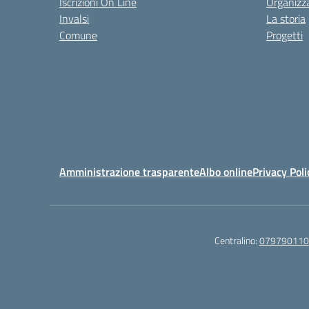
Iscrizioni On Line
Organizz
Invalsi
La storia
Comune
Progetti
Amministrazione trasparente
Albo online
Privacy Poli
Centralino:
079790110