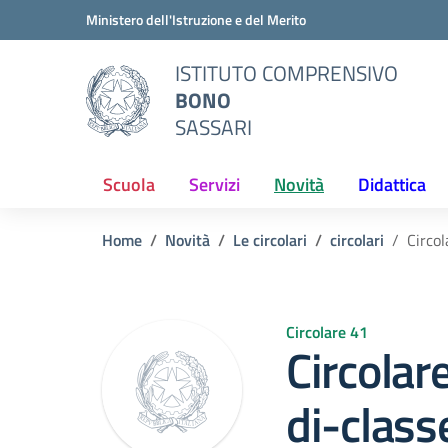
Vai ai contenuti
Vai al menu di navigazione
Vai al footer
Ministero dell'Istruzione e del Merito
ISTITUTO COMPRENSIVO
BONO
SASSARI
Scuola
Servizi
Novità
Didattica
Home
Novità
Le circolari
circolari
Circo
Circolare 41
Circolar
di-clas