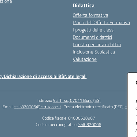
azione
Didattica
Offerta formativa
Piano dell’Offerta Formativa
I progetti delle classi
Documenti didattici
I nostri percorsi didattici
Inclusione Scolastica
Valutazione
cy
Dichiarazione di accessibilità
Note legali
Indirizzo:
Via Tirso, 07011 Bono (SS)
Email:
ssic820006@istruzione.it
Posta elettronica certificata (PEC):
ssic82
Codice fiscale: 81000530907
Codice meccanografico:
SSIC820006