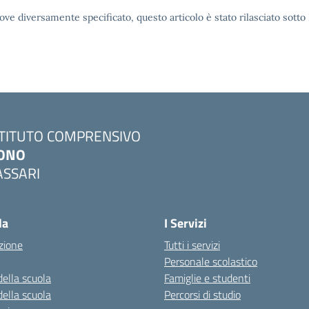
ove diversamente specificato, questo articolo è stato rilasciato sott
STITUTO COMPRENSIVO
ONO
ASSARI
Visita la pagina iniziale della scuola
la
I Servizi
zione
Tutti i servizi
Personale scolastico
della scuola
Famiglie e studenti
della scuola
Percorsi di studio