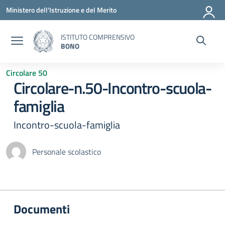
Vai ai contenuti
Vai al menu di navigazione
Vai al footer
Ministero dell'Istruzione e del Merito
ISTITUTO COMPRENSIVO
BONO
Circolare 50
Circolare-n.50-Incontro-scuola-
famiglia
Incontro-scuola-famiglia
Personale scolastico
Documenti