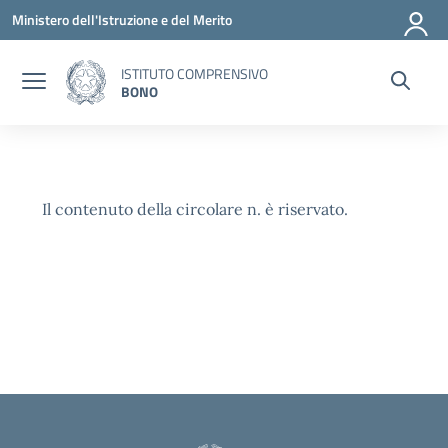
Vai ai contenuti
Vai al menu di navigazione
Vai al footer
Ministero dell'Istruzione e del Merito
ISTITUTO COMPRENSIVO
BONO
Il contenuto della circolare n. è riservato.