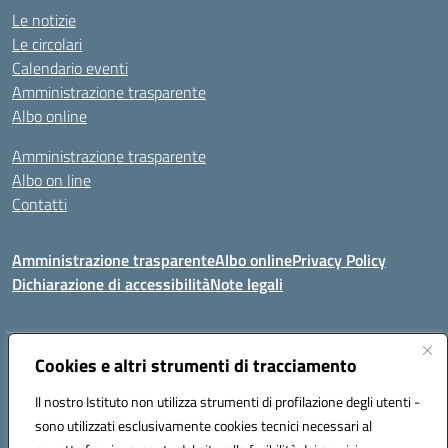
Le notizie
Le circolari
Calendario eventi
Amministrazione trasparente
Albo online
Amministrazione trasparente
Albo on line
Contatti
Amministrazione trasparente
Albo online
Privacy Policy
Dichiarazione di accessibilità
Note legali
Indirizzo:
Cookies e altri strumenti di tracciamento
Via Tirso, 07011 Bono (SS)
Centralino:
079790110
Email:
ssic820006@istruzione.it
Il nostro Istituto non utilizza strumenti di profilazione degli utenti -
Posta elettronica certificata (PEC):
ssic820006@pec.istruzione.it
sono utilizzati esclusivamente cookies tecnici necessari al
Codice fiscale: 81000530907