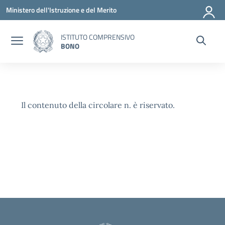
Vai ai contenuti
Vai al menu di navigazione
Vai al footer
Ministero dell'Istruzione e del Merito
ISTITUTO COMPRENSIVO
BONO
Il contenuto della circolare n. è riservato.