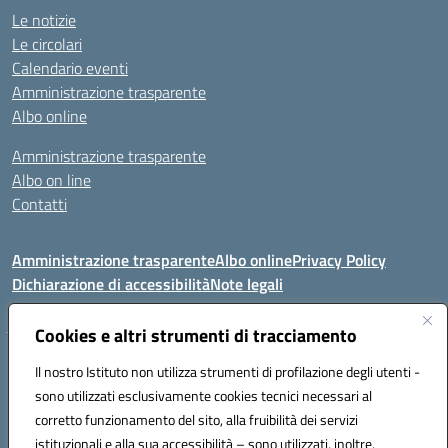
Le notizie
Le circolari
Calendario eventi
Amministrazione trasparente
Albo online
Amministrazione trasparente
Albo on line
Contatti
Amministrazione trasparente
Albo online
Privacy Policy
Dichiarazione di accessibilità
Note legali
Cookies e altri strumenti di tracciamento
Indirizzo:
Via Tirso, 07011 Bono (SS)
Il nostro Istituto non utilizza strumenti di profilazione degli utenti -
Centralino:
079790110
Email:
ssic820006@istruzione.it
sono utilizzati esclusivamente cookies tecnici necessari al
Posta elettronica certificata (PEC):
ssic820006@pec.istruzione.it
corretto funzionamento del sito, alla fruibilità dei servizi
Codice fiscale: 81000530907
istituzionali e alla sua accessibilità – sono utilizzati, inoltre,