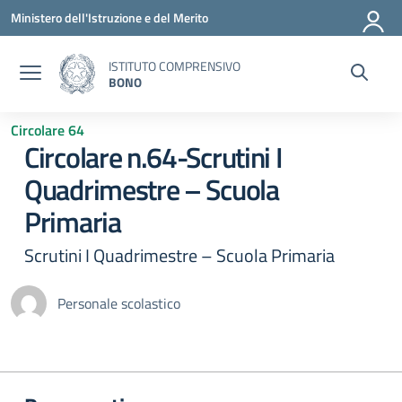
Vai ai contenuti
Vai al menu di navigazione
Vai al footer
Ministero dell'Istruzione e del Merito
ISTITUTO COMPRENSIVO
BONO
Circolare 64
Circolare n.64-Scrutini I
Quadrimestre – Scuola
Primaria
Scrutini I Quadrimestre – Scuola Primaria
Personale scolastico