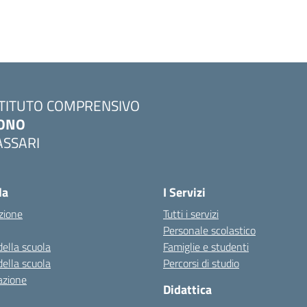
STITUTO COMPRENSIVO
ONO
ASSARI
Visita la pagina iniziale della scuola
la
I Servizi
zione
Tutti i servizi
Personale scolastico
della scuola
Famiglie e studenti
della scuola
Percorsi di studio
azione
Didattica