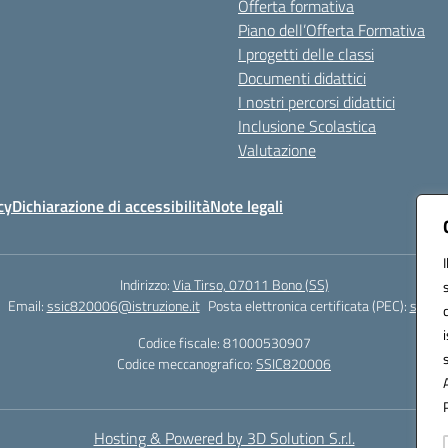
Offerta formativa
Piano dell’Offerta Formativa
I progetti delle classi
Documenti didattici
I nostri percorsi didattici
Inclusione Scolastica
Valutazione
cy
Dichiarazione di accessibilità
Note legali
Indirizzo:
Via Tirso, 07011 Bono (SS)
Email:
ssic820006@istruzione.it
Posta elettronica certificata (PEC):
ssic82
Codice fiscale: 81000530907
Codice meccanografico:
SSIC820006
Hosting & Powered by 3D Solution S.r.l.