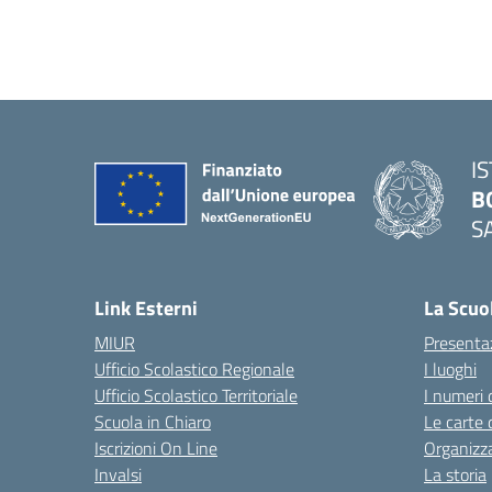
I
B
S
— 
Link Esterni
La Scuo
MIUR
Presenta
Ufficio Scolastico Regionale
I luoghi
Ufficio Scolastico Territoriale
I numeri 
Scuola in Chiaro
Le carte 
Iscrizioni On Line
Organizz
Invalsi
La storia