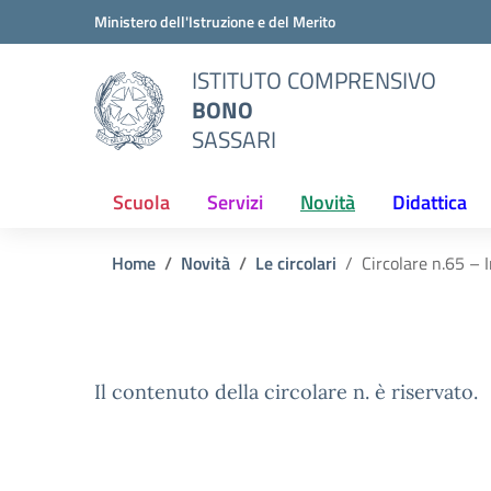
Vai ai contenuti
Vai al menu di navigazione
Vai al footer
Ministero dell'Istruzione e del Merito
ISTITUTO COMPRENSIVO
BONO
SASSARI
Scuola
Servizi
Novità
Didattica
Home
Novità
Le circolari
Circolare n.65 – 
Il contenuto della circolare n. è riservato.