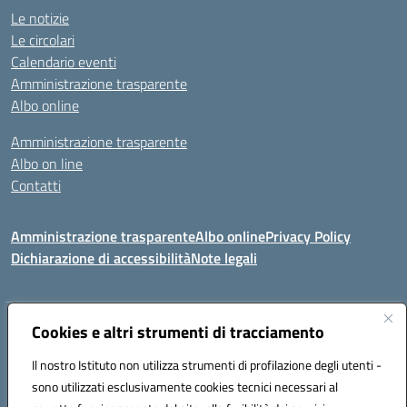
Le notizie
Le circolari
Calendario eventi
Amministrazione trasparente
Albo online
Amministrazione trasparente
Albo on line
Contatti
Amministrazione trasparente
Albo online
Privacy Policy
Dichiarazione di accessibilità
Note legali
Indirizzo:
Cookies e altri strumenti di tracciamento
Via Tirso, 07011 Bono (SS)
Centralino:
079790110
Email:
ssic820006@istruzione.it
Il nostro Istituto non utilizza strumenti di profilazione degli utenti -
Posta elettronica certificata (PEC):
ssic820006@pec.istruzione.it
sono utilizzati esclusivamente cookies tecnici necessari al
Codice fiscale: 81000530907