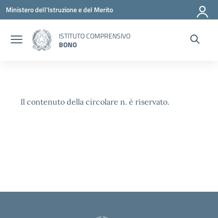
Vai ai contenuti
Vai al menu di navigazione
Vai al footer
Ministero dell'Istruzione e del Merito
ISTITUTO COMPRENSIVO
BONO
Il contenuto della circolare n. è riservato.