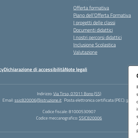
Offerta formativa
Piano dell’Offerta Formativa
I progetti delle classi
Documenti didattici
I nostri percorsi didattici
Inclusione Scolastica
Valutazione
cy
Dichiarazione di accessibilità
Note legali
Indirizzo:
Via Tirso, 07011 Bono (SS)
Email:
ssic820006@istruzione.it
Posta elettronica certificata (PEC):
ssic82
Codice fiscale: 81000530907
Codice meccanografico:
SSIC820006