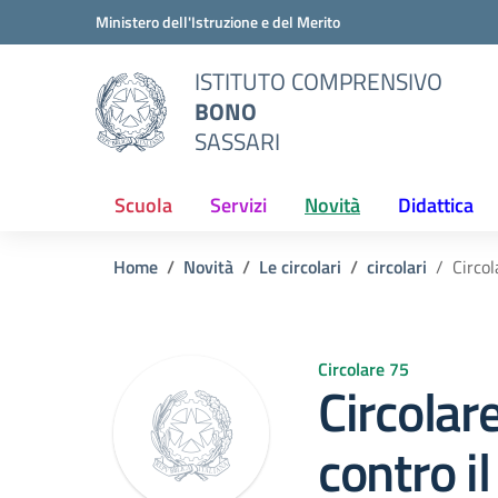
Vai ai contenuti
Vai al menu di navigazione
Vai al footer
Ministero dell'Istruzione e del Merito
ISTITUTO COMPRENSIVO
BONO
SASSARI
Scuola
Servizi
Novità
Didattica
Home
Novità
Le circolari
circolari
Circol
Circolare 75
Circolar
contro i