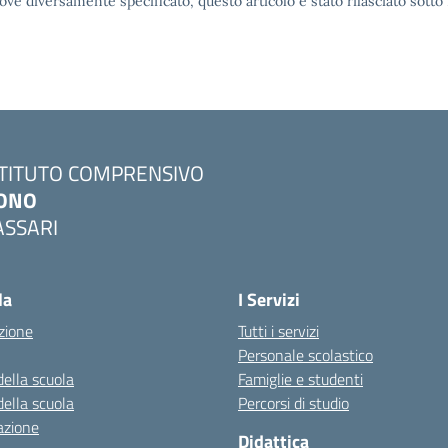
ove diversamente specificato, questo articolo è stato rilasciato sott
STITUTO COMPRENSIVO
ONO
ASSARI
Visita la pagina iniziale della scuola
la
I Servizi
zione
Tutti i servizi
Personale scolastico
della scuola
Famiglie e studenti
della scuola
Percorsi di studio
azione
Didattica