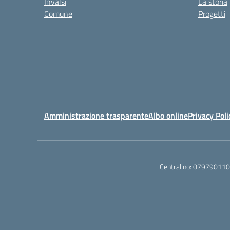
Invalsi
La storia
Comune
Progetti
Amministrazione trasparente
Albo online
Privacy Poli
Centralino:
079790110