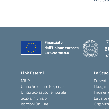
Eccetto d
I
B
S
— 
Link Esterni
La Scuo
MIUR
Presenta
Ufficio Scolastico Regionale
I luoghi
Ufficio Scolastico Territoriale
I numeri 
Scuola in Chiaro
Le carte 
Iscrizioni On Line
Organizz