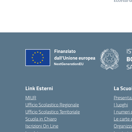
Eccetto d
I
B
S
— 
Link Esterni
La Scuo
MIUR
Presenta
Ufficio Scolastico Regionale
I luoghi
Ufficio Scolastico Territoriale
I numeri 
Scuola in Chiaro
Le carte 
Iscrizioni On Line
Organizz