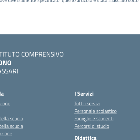
ove diversamente specificato, questo articolo è stato rilasciato sott
STITUTO COMPRENSIVO
ONO
ASSARI
Visita la pagina iniziale della scuola
la
I Servizi
zione
Tutti i servizi
Personale scolastico
della scuola
Famiglie e studenti
della scuola
Percorsi di studio
azione
Didattica