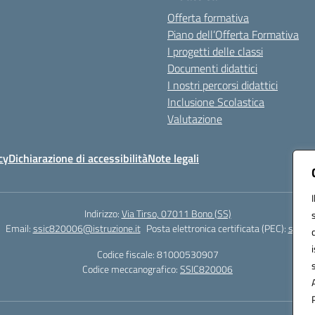
Offerta formativa
Piano dell’Offerta Formativa
I progetti delle classi
Documenti didattici
I nostri percorsi didattici
Inclusione Scolastica
Valutazione
cy
Dichiarazione di accessibilità
Note legali
Indirizzo:
Via Tirso, 07011 Bono (SS)
Email:
ssic820006@istruzione.it
Posta elettronica certificata (PEC):
ssic82
Codice fiscale: 81000530907
Codice meccanografico:
SSIC820006