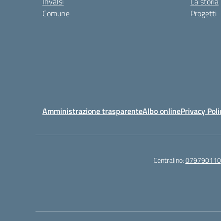
Invalsi
La storia
Comune
Progetti
Amministrazione trasparente
Albo online
Privacy Poli
Centralino:
079790110