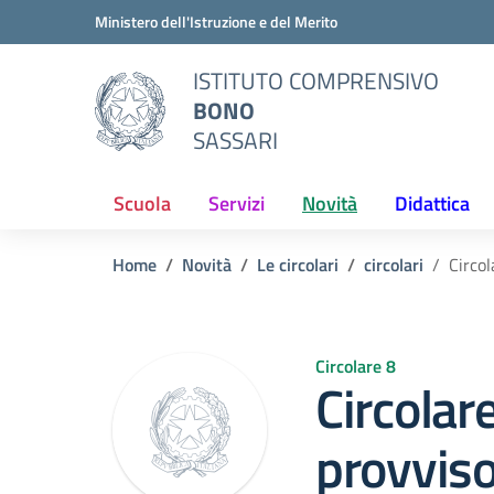
Vai ai contenuti
Vai al menu di navigazione
Vai al footer
Ministero dell'Istruzione e del Merito
ISTITUTO COMPRENSIVO
BONO
SASSARI
Scuola
Servizi
Novità
Didattica
Home
Novità
Le circolari
circolari
Circol
Circolare 8
Circolar
provviso