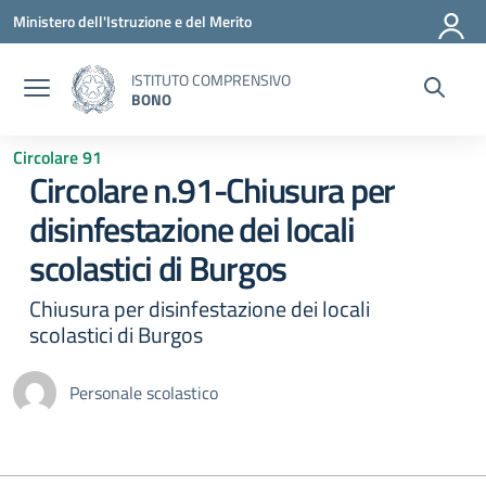
Vai ai contenuti
Vai al menu di navigazione
Vai al footer
Ministero dell'Istruzione e del Merito
ISTITUTO COMPRENSIVO
BONO
Circolare 91
Circolare n.91-Chiusura per
disinfestazione dei locali
scolastici di Burgos
Chiusura per disinfestazione dei locali
scolastici di Burgos
Personale scolastico